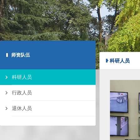
师资队伍
科研人员
科研人员
行政人员
退休人员