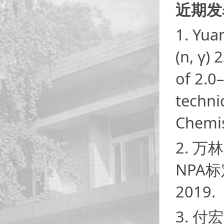
近期发
1. Yua
(n, γ)
of 2.0
techni
Chemis
2. 
NPA
2019.
3. 