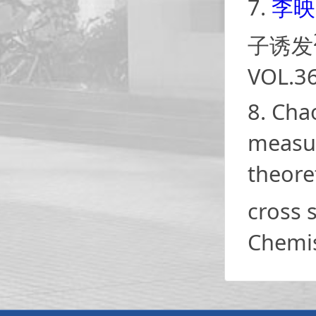
7.
李映
子诱发
VOL.3
8. Cha
measur
theoret
cross 
Chemi