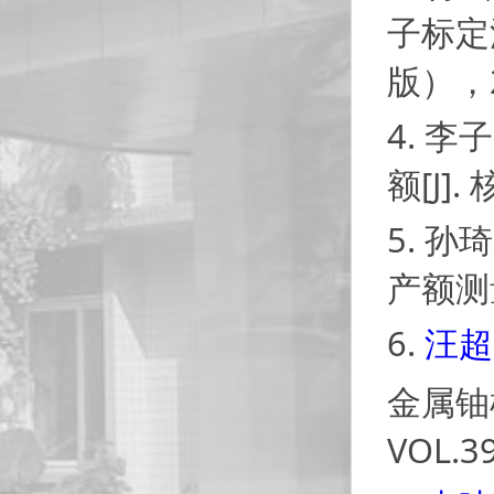
子标定
版），2
4.
李子
额[J]
5.
孙琦
产额测量[
6.
汪超
金属铀
VOL.39