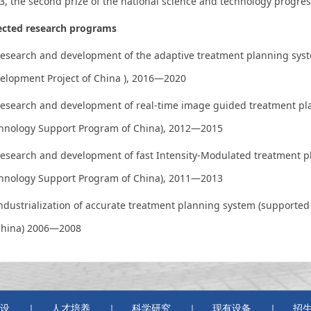
3, the second prize of the national science and technology progres
ected research programs
esearch and development of the adaptive treatment planning sys
elopment Project of China ), 2016—2020
esearch and development of
real-time image guided treatment pl
hnology Support Program of China), 2012—2015
Research and development of fast Intensity-Modulated treatment p
hnology Support Program of China), 2011—2013
Industrialization of accurate treatment planning system (suppor
China) 2006—2008
设
人才培养
科学研究
现有设备
招