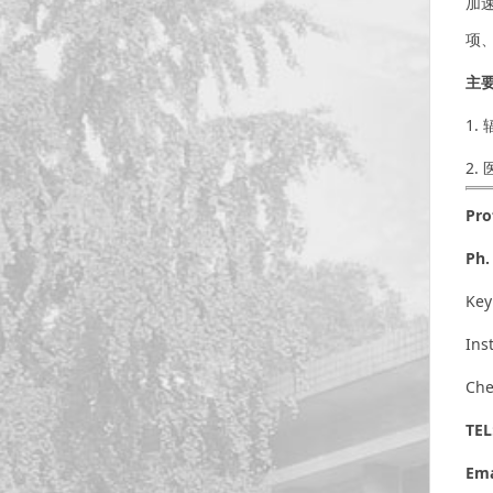
加
项
主
1.
2.
Pro
Ph.
Key
Ins
Che
TEL
Ema