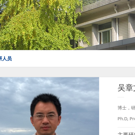
研人员
吴章
博士，
Ph.D, Pr
主要研