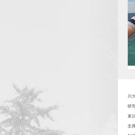
吴
川
研
束
支