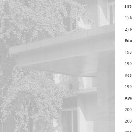
Int
1) 
2) 
Edu
198
199
Res
199
Aw
200
200