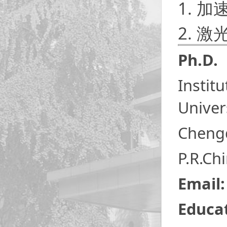
1. 
2. 
Ph.D.
Instit
Univer
Cheng
P.R.Ch
Email
Educat