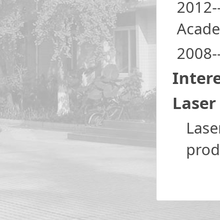
2012-
Acade
2008--
Inter
Laser
Lase
prod