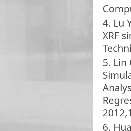
Compu
4. Lu 
XRF s
Techni
5. Lin
Simula
Analys
Regre
2012,1
6. Hua