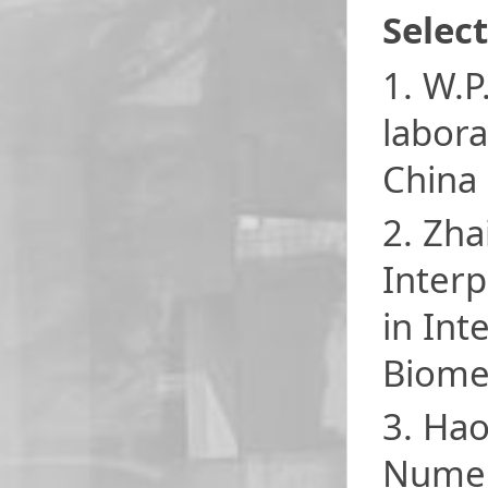
Selec
1. W.P
labora
China 
2. Zha
Interp
in Int
Biomed
3. Hao
Numeri