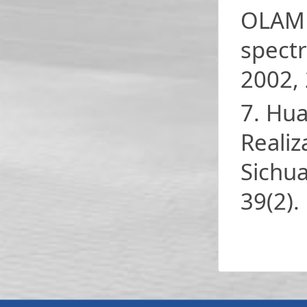
OLAM n
spectr
2002, 
7. Hua
Realiz
Sichua
39(2).