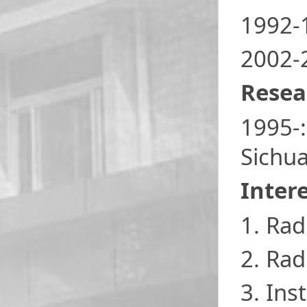
1992-1
2002-2
Resea
1995-:
Sichua
Inter
1. Rad
2. Rad
3. Ins