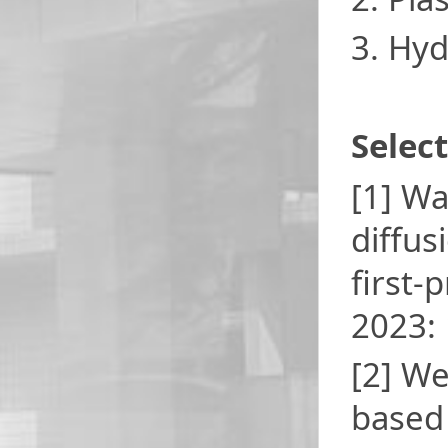
3. Hyd
Selec
[1] Wa
diffus
first-
2023:
[2] We
based 