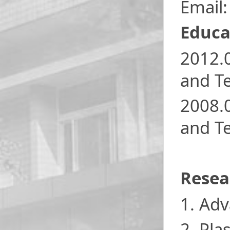
Email
Educa
2012.0
and T
2008.0
and Te
Resea
1. Adv
2. Pla