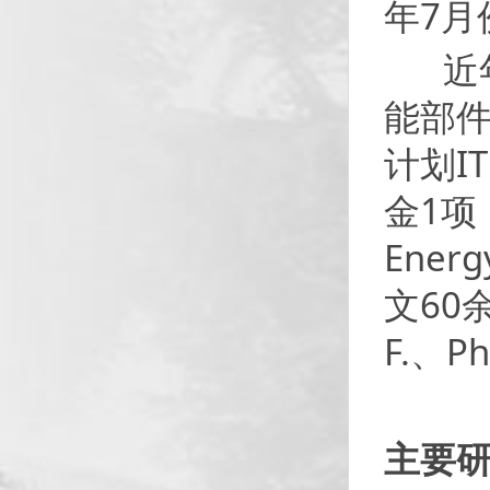
年7
近年
能部
计划I
金1项，
Ener
文60余
F.、Ph
主要