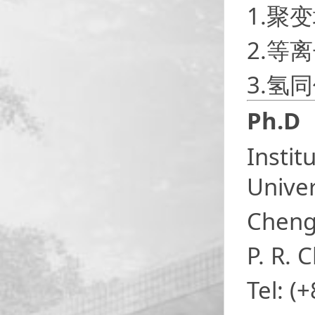
1.聚
2.等
3.氢
Ph.D
Instit
Univer
Cheng
P. R. 
Tel: (