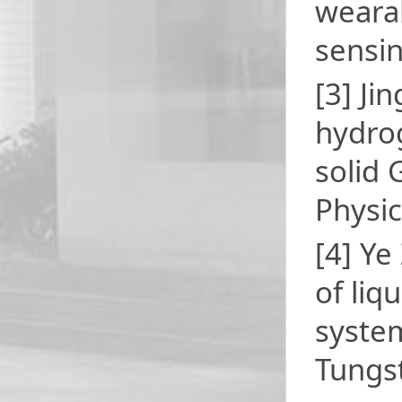
wearab
sensin
[3] Ji
hydro
solid 
Physic
[4] Ye
of liq
syste
Tungst