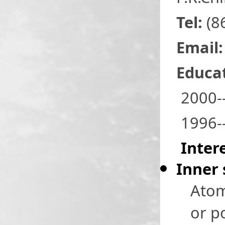
Tel:
(8
Email
Educat
2000-
1996--
Inter
Inner 
Atom
or p