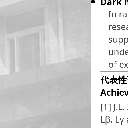
Dark 
In r
rese
supp
unde
of e
代表性
Achie
[1] J.L
Lβ, Lγ