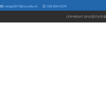
renpp2017@scu.edu.cn
028-85412379
COPYRIGHT 2018 四川大学