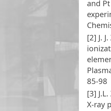
and Pt
experi
Chemis
[2] J. 
ioniza
elemen
Plasma
85-98
[3] J.L
X-ray 