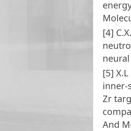
energy
Molecu
[4] C.X
neutro
neural
[5] X.L
inner-s
Zr tar
compar
And Me