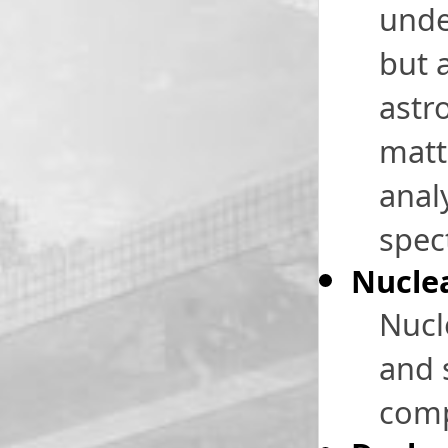
unde
but a
astr
matt
anal
spec
Nuclea
Nucl
and 
comp