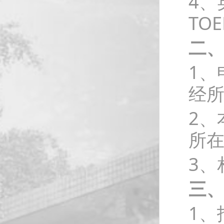
4、
TO
二
1、
经
2、
所
3、
三
1、