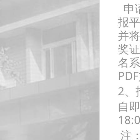
申
报平台
并
奖
名
PD
2、
自即
18
注：