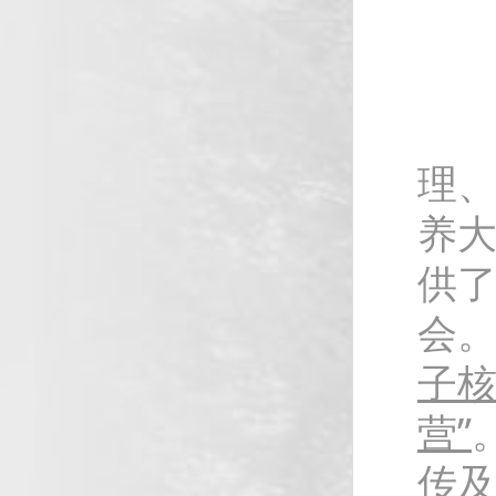
理
养
供
会
子
营”
传