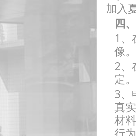
加入夏
四
1、
像
2、
定
3、
真
材
行