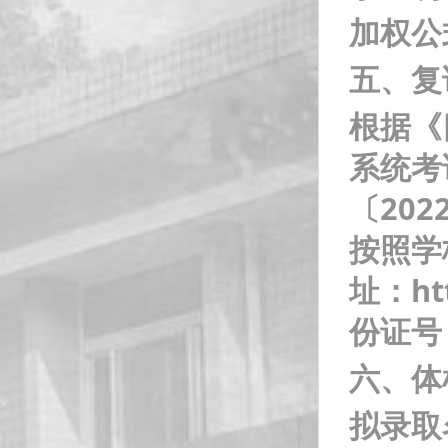
加权公
五、复
根据《
系统考
〔20
2
按照学
址：htt
份证号
六、体
拟录取