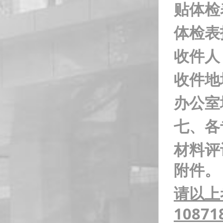
贴体检
体检表
收件人
收件地
办公室
七、各
材料评
附件。
请以上
10871