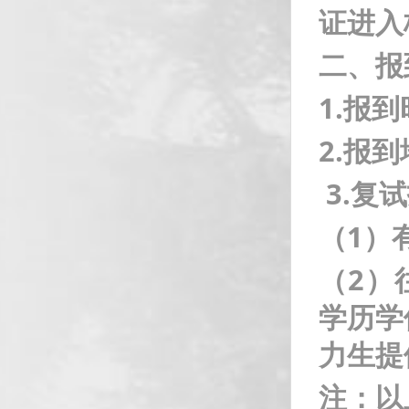
证进入
二、报
1
.
报到
2
.
报到
3.
复试
（1）
（2）
学历学
力生提
注：以