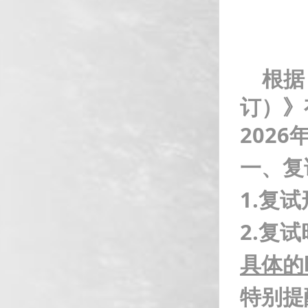
根据《
订
）
》
202
6
一、复
1.复
2
.复
具体的
特别提