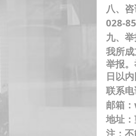
八、咨
028-8
九、举
我所成
举报。
日以内
联系电话
邮箱：wu
地址：
注：不