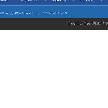
renpp2017@scu.edu.cn
028-85412379
COPYRIGHT 2018 四川大学