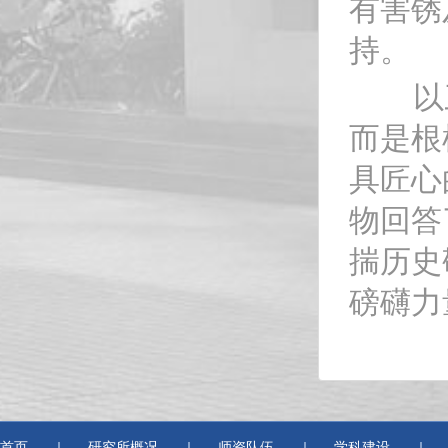
有害锈
持。
以三
而是根
具匠心
物回答
揣历史
磅礴力
首页
研究所概况
师资队伍
学科建设