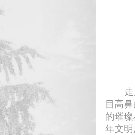
走进博
目高鼻
的璀璨
年文明