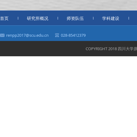
首页
研究所概况
师资队伍
学科建设
renpp2017@scu.edu.cn
028-85412379
COPYRIGHT 2018 四川大学