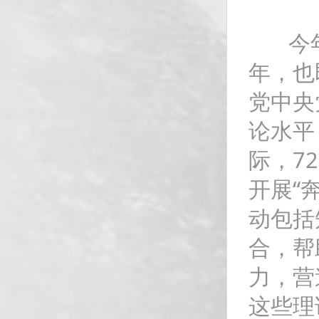
今年是
年，也
党中央
论水平
际，7
开展“
动包括
合，帮
力，营
这些理