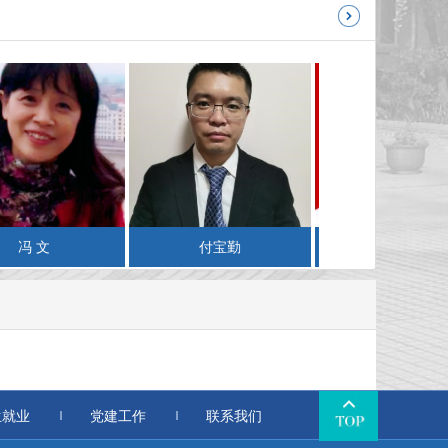
冯 文
付宝勤
勾成俊
生就业
党建工作
联系我们