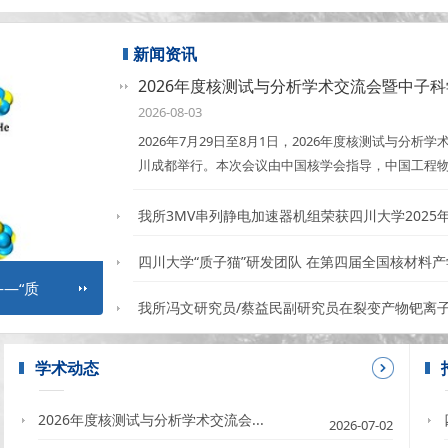
成功用于重要核天体物理反应12C(alpha,gamma)16O大面积样品的分析
新闻资讯
2026年度核测试与分析学术交流会暨中子
开
2026-08-03
2026年7月29日至8月1日，2026年度核测试与
川成都举行。本次会议由中国核学会指导，中国工程
会、中子科学与技术全国重点实验室主办，四川大学
川大学辐射物理及技术教育部重点实验室、四川省核
我所3MV串列静电加速器机组荣获四川大学2025年
技术专业分会承办。
四川大学“质子猫”研发团队 在第四届全国核材料
—“质
我所冯文研究员/蔡益民副研究员在核裂变产物分
我所冯文研究员/蔡益民副研究员在裂变产物钯离
得重要进展
学术动态
2026年度核测试与分析学术交流会...
2026-07-02