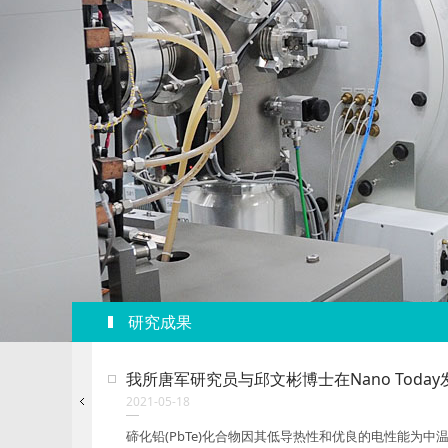
研究成果
-PbTe高效热电性能论文
真空靶室中大面积RB
2018-07-09
阔的前景。然而PbTe材料中n型相对于p型普遍
我们发展了一套用于大面积