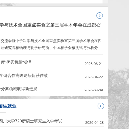
，获得了12C的面分布信
科学与技术全国重点实验室第三届学术年会在成都召
分析学术交流会暨中子科学与技术全国重点实验室第三届学术年会在四
物理研究院核物理与化学研究所、中国核学会核测试与分析分
、国家原子能机构核技术（放射性同位素及药物）研发中心、四
学会核物理与加速器专业分会、四川省核学会核电子学与核探测
度“优秀机组”称号
2026-06-21
产学研合作高峰论坛斩获佳绩
2026-04-22
离领域取
国际原子能机构副总干事纳贾特・莫克塔一行访
子分离领域取得新进展
2026-03-09
招生就业
四川大学720所硕士研究生入学考试...
2026-04-23