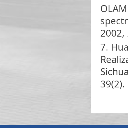
OLAM n
spectr
2002, 
7. Hua
Realiz
Sichua
39(2).