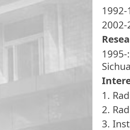
1992-1
2002-2
Resea
1995-:
Sichua
Inter
1. Rad
2. Rad
3. Ins