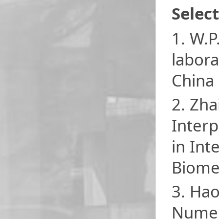
Selec
1. W.P
labora
China 
2. Zha
Interp
in Int
Biomed
3. Hao
Numeri