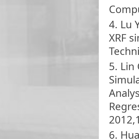
Compu
4. Lu 
XRF s
Techni
5. Lin
Simula
Analys
Regre
2012,1
6. Hua