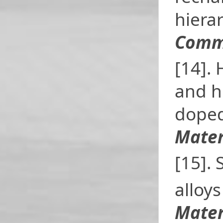
hiera
Comm
[14].
and h
doped
Mater
[15]. 
alloy
Mater