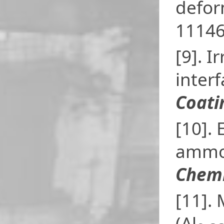
defor
11146
[9]. 
inter
Coati
[10].
ammon
Chemi
[11]. 
(Al