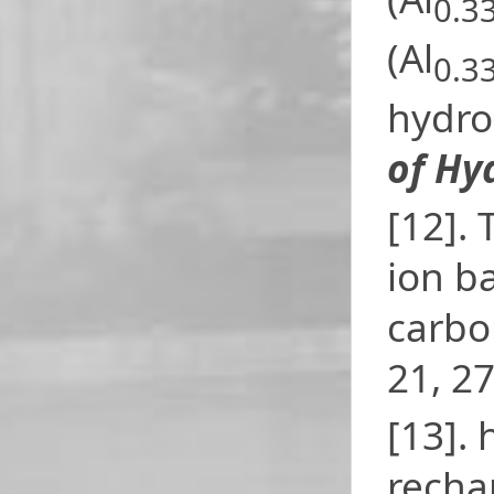
0.3
(Al
0.3
hydro
of Hy
[12].
ion b
carbo
21, 2
[13].
recha