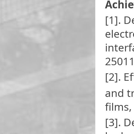
Achi
[1]. 
electr
inter
25011
[2]. E
and t
films
[3]. 