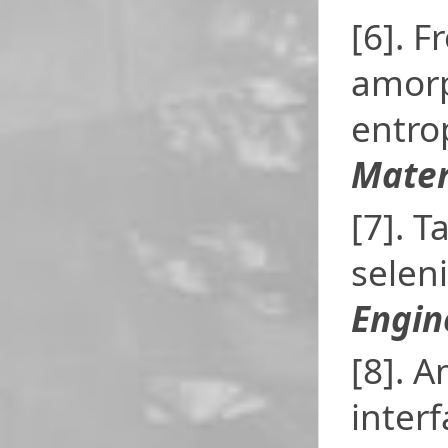
[6]. F
amorp
entro
Mater
[7]. T
selen
Engin
[8]. 
inter