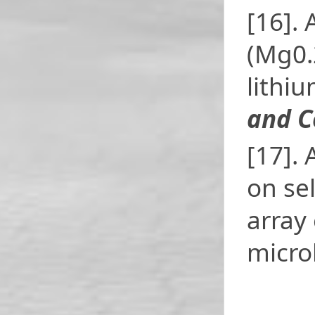
[16].
(Mg0.
lithi
and 
[17]. 
on se
array 
micro