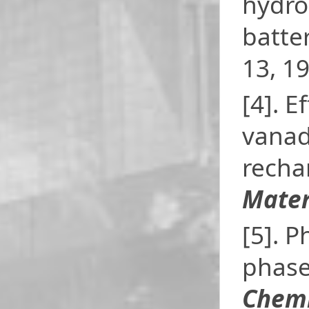
hydro
batte
13, 1
[4]. 
vanad
recha
Mater
[5]. P
phase
Chemi