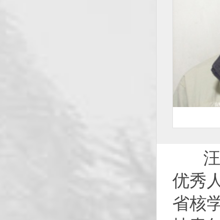
汪渊
优秀
省核