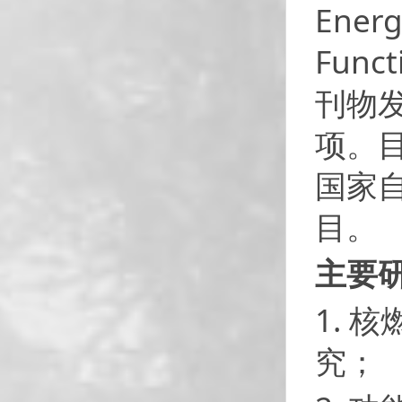
Energ
Funct
刊物发
项。
国家
目。
主要
1. 
究；