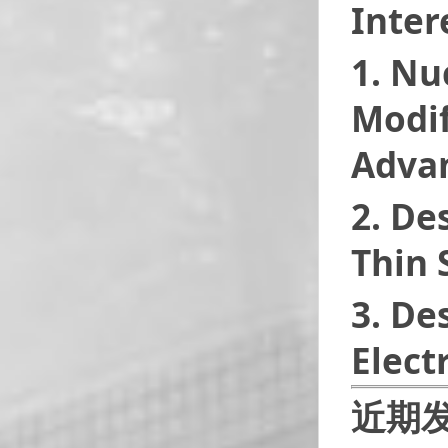
Inter
1. Nu
Modif
Advan
2. De
Thin 
3. De
Elect
近期发表