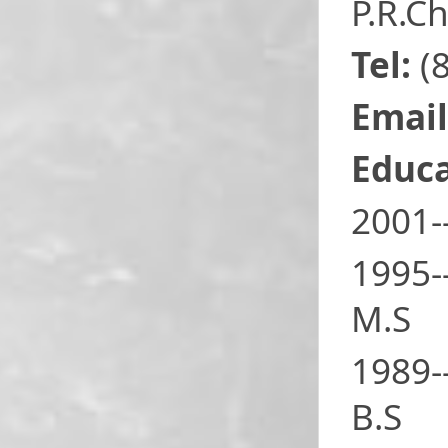
P.R.C
Tel:
(
Email
Educa
2001-
1995-
M.S
1989-
B.S