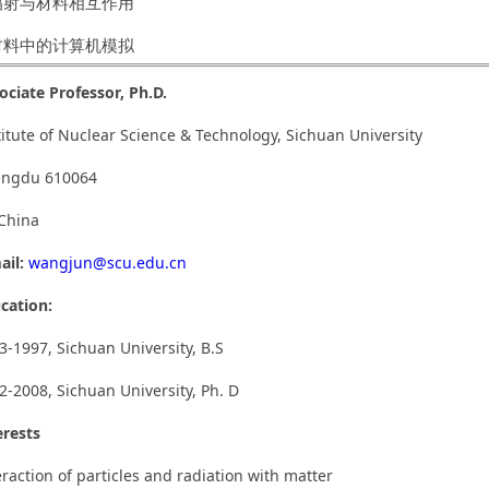
.辐射与材料相互作用
.材料中的计算机模拟
ociate Professor,
Ph.D.
titute of Nuclear Science & Technology, Sichuan University
ngdu 610064
.China
ail:
wangjun@scu.edu.cn
cation:
3-1997, Sichuan University, B.S
2-2008, Sichuan University, Ph. D
erests
eraction of particles and radiation with matter