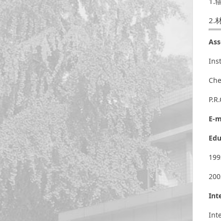
1
2
Ass
Ins
Che
P.R
E-m
Edu
199
200
Int
Int