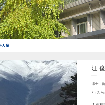
研人员
汪 
博士，
Ph.D, As
主要研