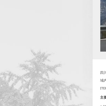
汪
四
域
I
主