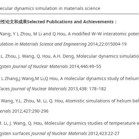
ecular dynamics simulation in materials science
表性论文和成果
Selected Publications and Achievements
：
 Wang, Y L Zhou, M Li and Q Hou, A modified W–W interatomic potent
ulation in Materials Science and Engineering
2014,22:015004-19
Y.L. Zhou, J. Wang, Q. Hou, A.H. Deng, Molecular dynamics simulatio
gsten
Journal of Nuclear Materials
2014,446:49–55
B L Zhang,J Wang,M Li,Q Hou, A molecular dynamics study of heliu
faces
Journal of Nuclear Materials
2013,438: 178–182
J. Wang, Y.L. Zhou, M. Li, Q. Hou, Atomistic simulations of helium b
erials
2012,427:290-296
M. Li, J. Wang, Q. Hou, Molecular dynamics studies of temperatur
gsten surfaces
Journal of Nuclear Materials
2012,423:22-27