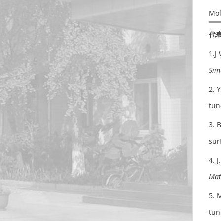
Mol
代
1.J
Sim
2. 
tun
3. 
sur
4. 
Mat
5. 
tun