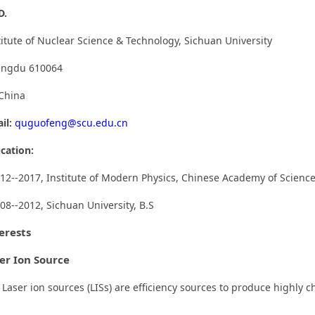
D.
titute of Nuclear Science & Technology, Sichuan University
ngdu 610064
.China
il:
quguofeng@scu.edu.cn
cation:
12--2017, Institute of Modern Physics, Chinese Academy of Science
08--2012, Sichuan University, B.S
erests
er Ion Source
Laser ion sources (LISs) are efficiency sources to produce highly c