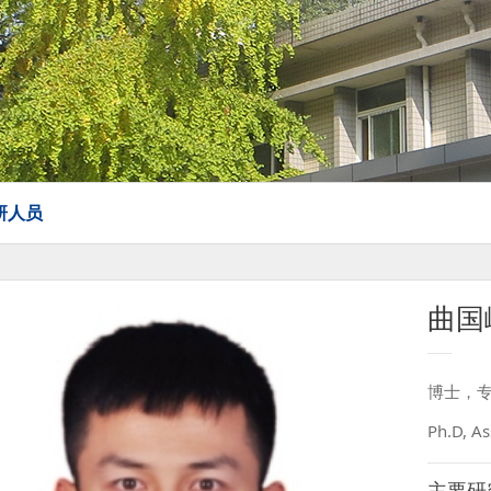
研人员
曲国
博士，
Ph.D, As
主要研