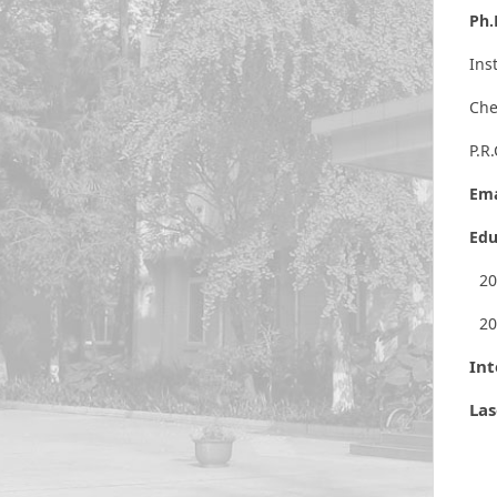
Ph.
Ins
Che
P.R
Ema
Edu
20
20
Int
Las