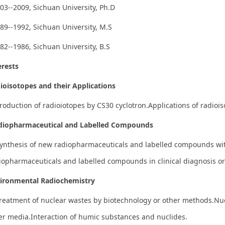
03--2009, Sichuan University, Ph.D
89--1992, Sichuan University, M.S
82--1986, Sichuan University, B.S
erests
ioisotopes and their Applications
roduction of radioiotopes by CS30 cyclotron.Applications of radioi
iopharmaceutical and Labelled Compounds
thesis of new radiopharmaceuticals and labelled compounds with
iopharmaceuticals and labelled compounds in clinical diagnosis or
ironmental Radiochemistry
reatment of nuclear wastes by biotechnology or other methods.Nuc
er media.Interaction of humic substances and nuclides.