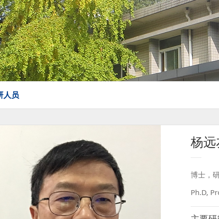
研人员
杨远
博士，
Ph.D, Pr
主要研