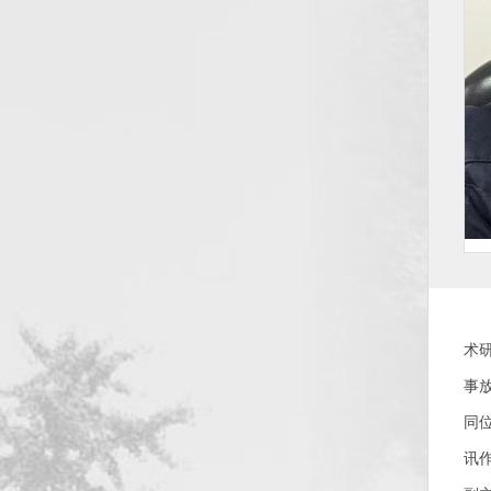
术研
事
同
讯