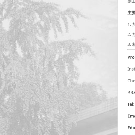
副
主
1.
2.
3.
Pro
Ins
Che
P.R
Tel
Ema
Edu