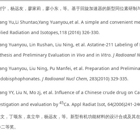
. 刘宁，杨远友，廖家莉，廖小东，等。基于回旋加速器的新型同位素研制与
Tang Yu,Li Shuntao,Yang Yuanyou,et al. A simple and convenient me
lied Radiation and Isotopes,118 (2016) 326-330.
Yang Yuanyou, Lin Rushan, Liu Ning, et al. Astatine-211 Labeling of 
thesis and Preliminary Evaluation in
Vivo
and in
Vitro. J Radioanal 
Yang Yuanyou, Liu Ning, Pu Manfei, et al. Preparation and Prelimin
dobisphophonates.
J Radioanal Nucl Chem
, 283(2010) 329-335.
Yang YY, Liu N, Mo zj, et al. Influence of a Chinese crude drug on Ca
45
estigation and evaluation by
Ca. Appl Radiat Isot, 64(2006)241-24
.冯文，丁颂东，袁立华，杨远友，等。新型有机功能材料的设计合成及其在
步二等奖。