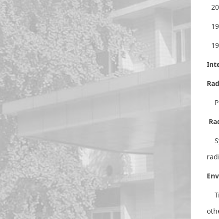
20
19
19
Int
Rad
P
Rad
Syn
rad
Env
T
oth