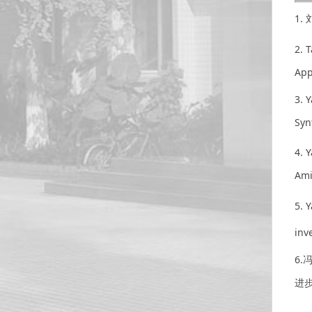
1
2. 
App
3. 
Syn
4. 
Ami
5. 
inv
6
进