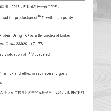
应用，2013，四川省科技进步二等奖。
89
thod for production of
Zr with high purity.
Protein Using TCP as a Bi-functional Linker:
Nucl Chem
, 288(2011) 71-77
.
211
ary Evaluation of
At Labeled
2+
influx and efflux in rat visceral organs：
6.
离子识别与核素分离中的应用研究，2017，四川省科技