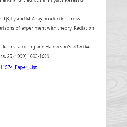
uments and Methods in Physics Research
 Lα, Lβ, Lγ and M X-ray production cross
arisons of experiment with theory. Radiation
leon scattering and Halderson's effective
ics, 25 (1999) 1693-1699.
311574_Paper_List