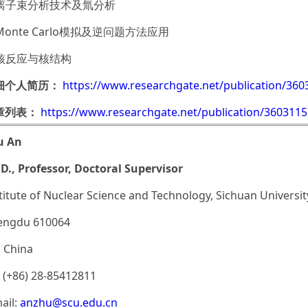
. 离子束分析技术及氚分析
 Monte Carlo模拟及逆问题方法应用
. 核反应与核结构
细个人简历：
https://www.researchgate.net/publication/360
章列表：
https://www.researchgate.net/publication/3603115
u An
D., Professor, Doctoral Supervisor
titute of Nuclear Science and Technology, Sichuan Universit
engdu 610064
. China
: (+86) 28-85412811
ail:
anzhu@scu.edu.cn