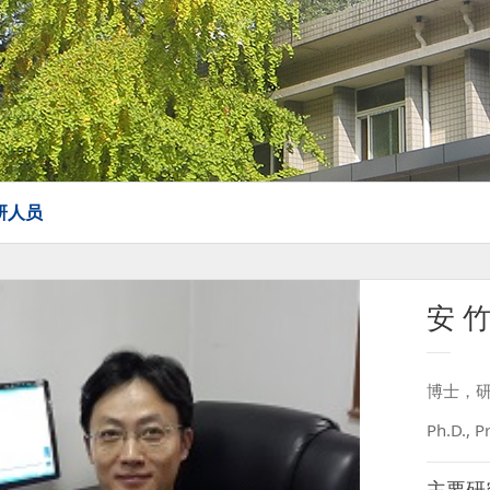
研人员
安 
博士，
Ph.D., P
主要研