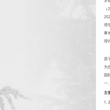
术研
（
202
理
事
理评
从
原
为
国
一
主
1