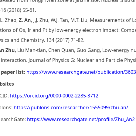
avated from Yongjinwan zone at Jinsha site. Nuclear Instr
416 (2018) 55-61.
J.L. Zhao,
Z. An
, J.J. Zhu, W.J. Tan, M.T. Liu, Measurements of
tions of Os, Ir and Pt by low-energy electron impact: Comp
sics and Chemistry, 134 (2017) 71-82.
An Zhu
, Liu Man-tian, Chen Quan, Guo Gang, Low-energy nuc
interaction. Journal of Physics G: Nuclear and Particle Phys
paper list:
https://www.researchgate.net/publication/360
bsites
CID:
https://orcid.org/0000-0002-2285-3712
blons:
https://publons.com/researcher/1555099/zhu-an/
searchGate:
https://www.researchgate.net/profile/Zhu_An2