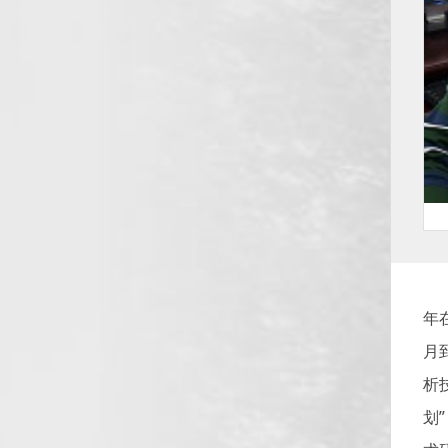
安
年
月
析
划