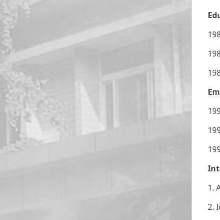
Ed
198
198
198
Em
199
199
199
Int
1. 
2. 