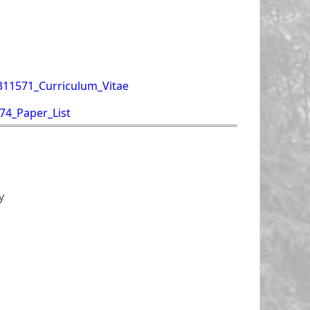
311571_Curriculum_Vitae
74_Paper_List
y