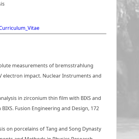
sis
Curriculum_Vitae
Absolute measurements of bremsstrahlung
eV electron impact. Nuclear Instruments and
um analysis in zirconium thin film with BIXS and
 in BIXS. Fusion Engineering and Design, 172
lysis on porcelains of Tang and Song Dynasty