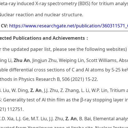
Beta-ray induced X-ray spectrometry (BIXS) for tritium analy
Nuclear reaction and nuclear structure.
 CV:
https://www.researchgate.net/publication/360311571_
lected Publications and Achievements：
r the updated paper list, please see the following websites)
Ling Li,
Zhu An
, Jingjun Zhu, Weiping Lin, Scott Williams, 
ble differential cross sections of C and Al atoms by 5-25 k
hods in Physics Research B, 506 (2021) 15-22.
B. Liu, W. Ding,
Z. An
, J.J. Zhu, Z. Zhang, L. Li, W.P. Lin, Triti
: Generality test of Al thin film as the β-ray stopping layer
21) 112751.
.D. Xia, L.J. Ge, M.T. Liu, J.J. Zhu,
Z. An
, B. Bai, Elemental ana