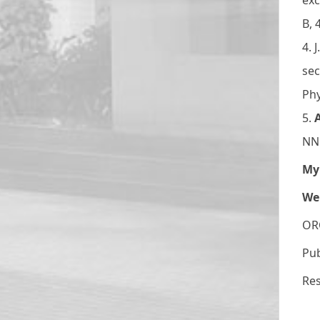
exc
B, 
4. 
sec
Phy
5.
NN 
My 
We
OR
Pu
Re