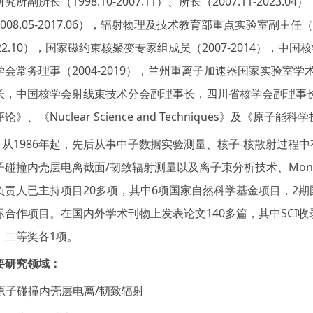
究所副所长（1998.10-2007.11）、所长（2007.11-20
2008.05-2017.06），辐射物理及技术教育部重点实验室副主任（
2.10
），国家磁约束核聚变专家组成员（2007-2014），中国核
学会常务理事（2004-2019），兰州重离子加速器国家实验
长，中国核学会射线束技术分会副理事长，四川省核学会副理事
论》、《Nuclear Science and Techniques》及《原子
1986年起，先后从事中子数据实验测量、核子-核散射过程中
子碰撞内壳层电离截面/韧致辐射测量以及离子束分析技术、Mont
负责人已主持项目20多项，其中6项国家自然科学基金项目，2
际合作项目。在国内外学术刊物上发表论文140多篇，其中SCI收
、二等奖各1项。
要研究领域：
. 原子碰撞内壳层电离/韧致辐射