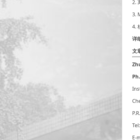
2
3.
4
详
文
Zh
Ph.
Ins
Ch
P.R
Tel
E-m