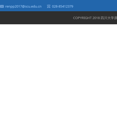
renpp2017@scu.edu.cn
028-85412379
COPYRIGHT 2018 四川大学