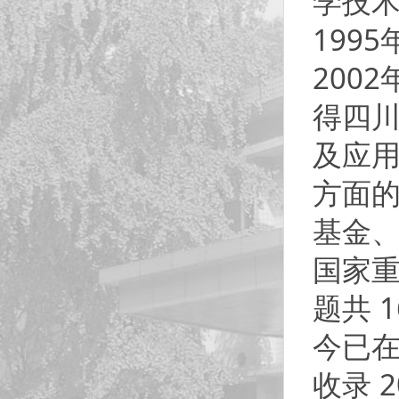
学技
199
200
得四
及应用
方面的
基金、
国家
题共 
今已在
收录 