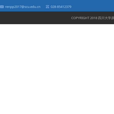
renpp2017@scu.edu.cn
028-85412379
COPYRIGHT 2018 四川大学