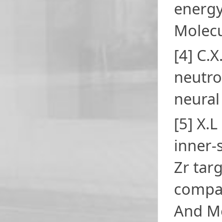
energy
Molecu
[4] C.X
neutro
neural
[5] X.L
inner-s
Zr tar
compar
And Me