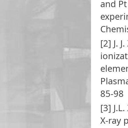
and Pt
experi
Chemis
[2] J. 
ioniza
elemen
Plasma
85-98
[3] J.L
X-ray 