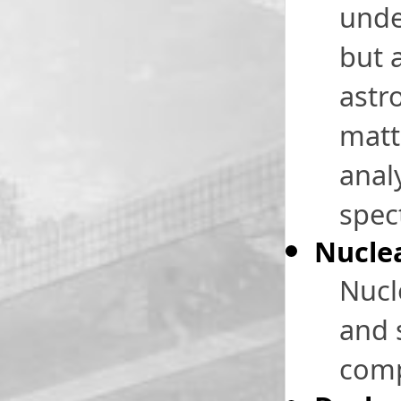
unde
but a
astr
matt
anal
spec
Nuclea
Nucl
and 
comp