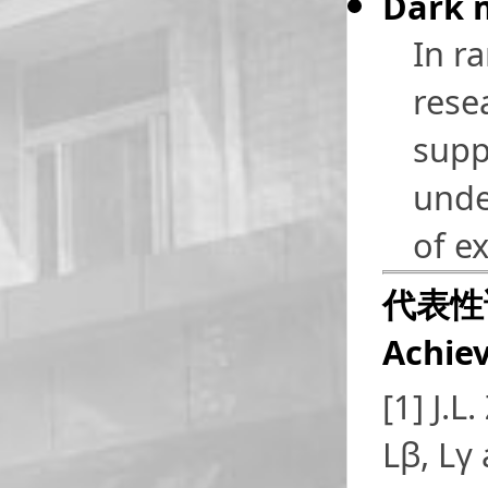
Dark 
In r
rese
supp
unde
of e
代表性
Achie
[1] J.L
Lβ, Lγ