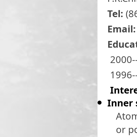
Tel:
(8
Email
Educat
2000-
1996--
Inter
Inner 
Atom
or p