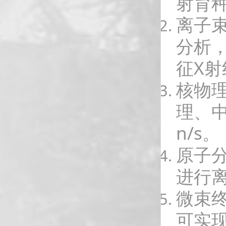
射育
离子
分析
征X射
核物
理、中
n/s。
原子
进行
微束终
可实