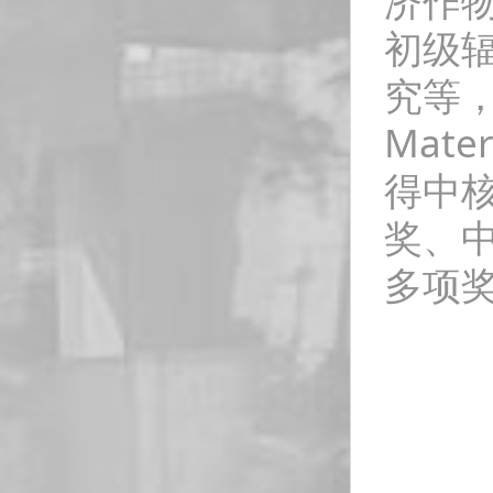
济作
初级
究等，
Mat
得中
奖、
多项