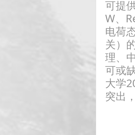
可提供
W、R
电荷态
关）
理、
可或
大学2
突出，