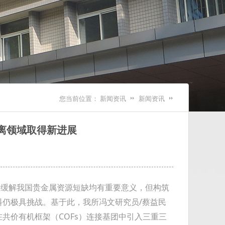
您当前位置：
新闻资讯
新闻资讯
离领域取得新进展
缓解我国贵金属资源短缺均有重要意义，但构筑
仍极具挑战。基于此，我所冯文研究员/蔡益民
共价有机框架（COFs）连接基团中引入三重三