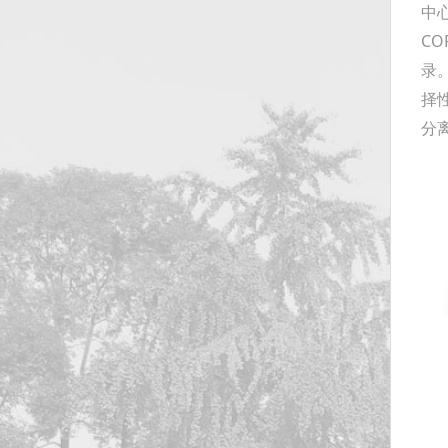
中
C
录
择
分