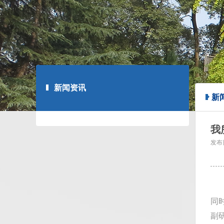
新闻资讯
新
我
发布
高
同
副