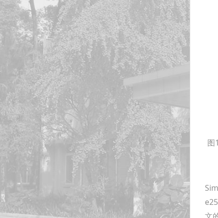
图
相关工
Sim
e2
文