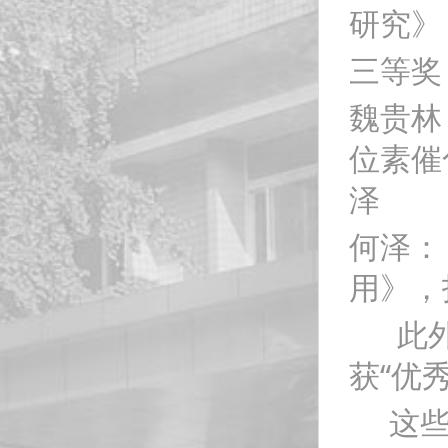
研究》
三等奖
魏贵林：
位素催
泽
何泽：
用》，
此外，
获“优
这些成