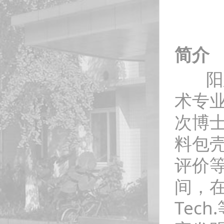
简介
阳建
术专
次博
料包
评价
间，在Co
Tec