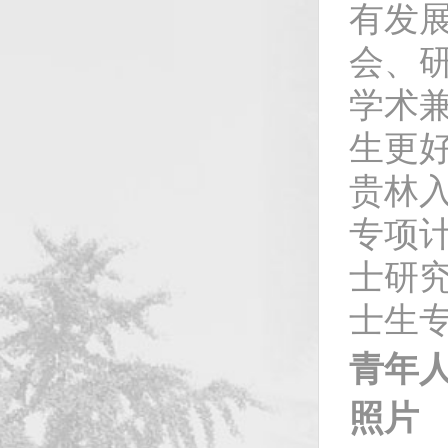
有发
会、
学术
生更
贵林入
专项
士研究
士生
青年
照片