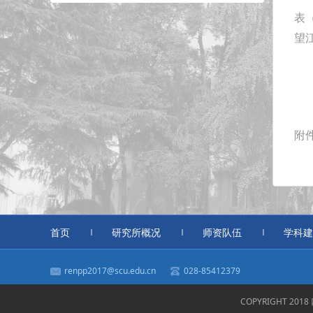
表
望江
附
首页
研究所概况
师资队伍
学科建
renpp2017@scu.edu.cn
028-85412379
COPYRIGHT 20