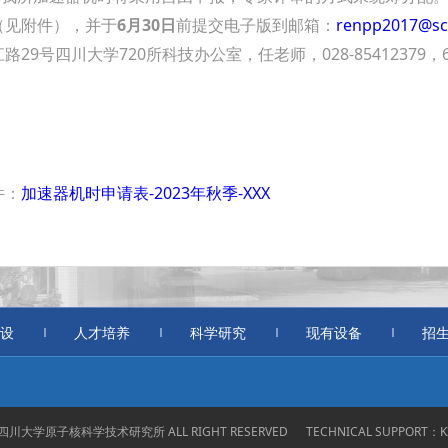
（见附件），并于
6
月
30
日
前提交电子版到邮箱：
renpp2017@sc
路29号四川大学720所科技办公室，任老师，028-85412379，6
件：
加速器机时申请表-2023年秋季-XXX
设
人才培养
科学研究
现有设备
招
18 四川大学原子核科学技术研究所 ALL RIGHT RESERVED
TECHNICAL SUPPORT：
K