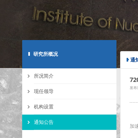
研究所概况
通
所况简介
7
发布
现任领导
机构设置
通知公告
加
我