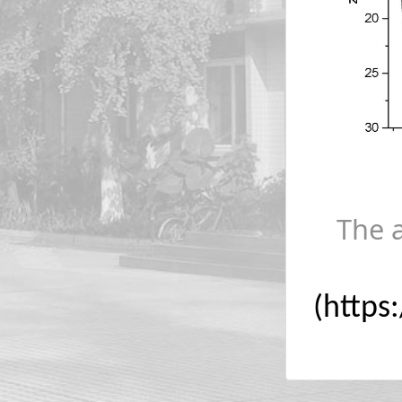
The a
(https