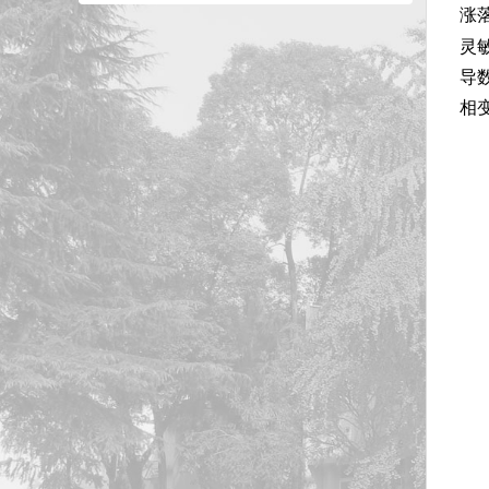
涨
灵
导
相