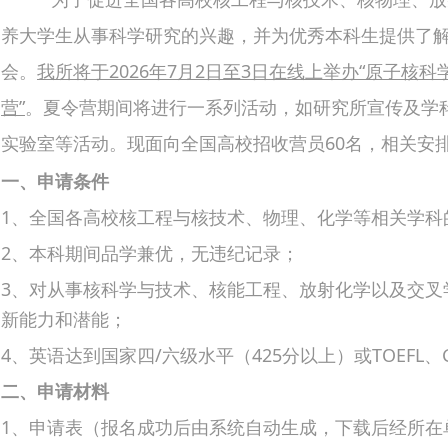
养大学生从事科学研究的兴趣，并为优秀本科生提供了
会。
我
所
将于
202
6
年
7
月
2
日至
3
日
在线上
举办“
原子核科
营”
。夏令营期间将进行一系列活动，如研究所宣传及学
实验室等活动。现面向全国高校招收营员60名，相关安
一、申请条件
1、全国各高校核工程与核技术、物理、化学等相关学科的
2、本科期间品学兼优，无违纪记录；
3、对从事核科学与技术、核能工程、放射化学以及交叉
新能力和潜能；
4、英语达到国家四/六级水平（425分以上）或TOEFL
二、申请材料
1、申请表（报名成功后由系统自动生成，下载后经所在