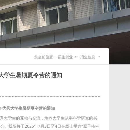
您当前位置：
招生就业
招生信息
秀大学生暑期夏令营的通知
年优秀大学生暑期夏令营的通知
大学生的互动与交流，培养大学生从事科学研究的兴
机会。
我
所
将于
2025
年
7
月
3
日至
4
日
在线上
举办“
原子核科