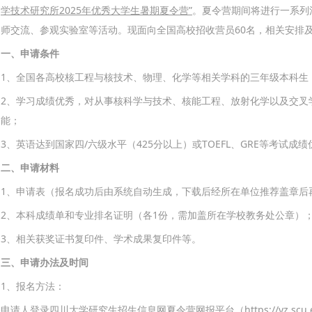
学技术研究所
2025
年
优秀大学生暑期夏令营”
。夏令营期间将进行一系列
师交流、参观实验室等活动。现面向全国高校招收营员60名，相关安排
一、申请条件
1、全国各高校核工程与核技术、物理、化学等相关学科的三年级本科生（
2、学习成绩优秀，对从事核科学与技术、核能工程、放射化学以及交叉
能；
3、英语达到国家四/六级水平（425分以上）或TOEFL、GRE等考试成
二、申请材料
1、申请表（报名成功后由系统自动生成，下载后经所在单位推荐盖章后
2、本科成绩单和专业排名证明（各1份，需加盖所在学校教务处公章）
3、相关获奖证书复印件、学术成果复印件等。
三、申请办法及时间
1、报名方法：
申请人登录四川大学研究生招生信息网夏令营网报平台（https://yz.scu