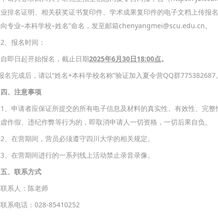
业排名证明、相关获奖证书复印件、学术成果复印件的电子文档上传报名
向专业–本科学校–姓名”命名，发至邮箱chenyangmei@scu.edu.cn。
2、报名时间：
自即日起开始报名，截止日期
2025年
6
月
30
日
18:00点
。
报名完成后，请以“姓名+本科学校名称”验证加入夏令营QQ群775382687
四、注意事项
1、申请者应保证所提交的所有电子信息及材料的真实性、有效性、完整
虚作假、违纪作弊等行为的，即取消申请人一切资格，一切后果自负。
2、在营期间，营员必须遵守四川大学的相关规定。
3、在营期间进行的一系列线上活动禁止录音录像。
五、联系方式
联系人：陈老师
联系电话：028-85410252