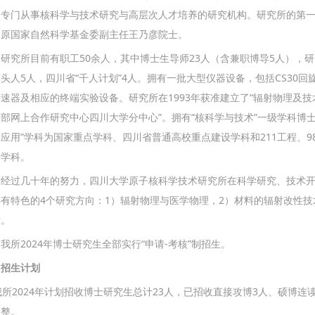
的专门从事核科学与技术研究与高层次人才培养的研究机构。研究所的第
是原国家自然科学基金委副主任王乃彦院士。
所目前有职工50余人，其中博士生导师23人（含兼职博导5人），研究
头人5人，四川省“千人计划”4人。拥有一批大型仪器设备，包括CS30回旋加
速器及相应的终端实验设备。研究所在1993年获准建立了“辐射物理及技术
部网上合作研究中心四川大学分中心”。拥有“核科学与技术”一级学科博士
应用”学科为国家重点学科、四川省普通高校重点建设学科和211工程、9
署学科。
过几十年的努力，四川大学原子核科学技术研究所在科学研究、技术开
有特色的4个研究方向：1）辐射物理与医学物理，2）材料的辐射改性技
术。
2024年博士研究生全部实行“申请-考核”制招生。
、招生计划
2024年计划招收博士研究生总计23人，已招收直接攻博3人、硕博连读
调整。