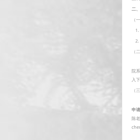
二
（
1.
2
（
网
院
入
（
符
申
陈老
che