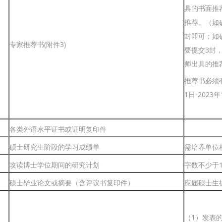
具的书面推
推荐。（如
封即可；如
专家推荐书(附件3)
要提交3封
师出具的推
推荐书必须有
1日-2023
各类外语水平证书或证明复印件
硕士研究生阶段的学习成绩单
需培养单位
攻读博士学位期间的研究计划
字数不少于1
硕士毕业论文或摘要（含评议书复印件）
应届硕士生
（1）发表