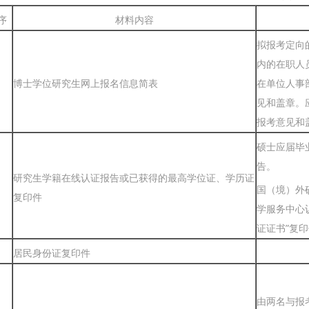
序
材料内容
拟报考定向
内的在职人
博士学位研究生网上报名信息简表
在单位人事
见和盖章。
报考意见和
硕士应届毕
告。
研究生学籍在线认证报告或已获得的最高学位证、学历证
国（境）外
复印件
学服务中心
证证书”复
居民身份证复印件
由两名与报