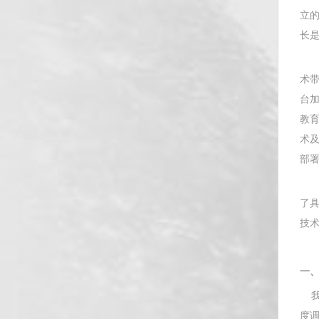
立
长
研究
术带
台加
教育
术及
部
经
了具
技
我所
一
我所
度