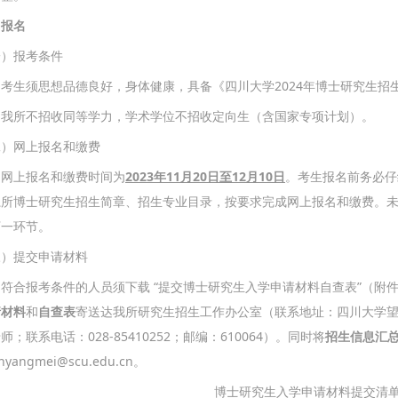
、报名
一）报考条件
 考生须思想品德良好，身体健康，具备《四川大学2024年博士研究生
. 我所不招收同等学力，学术学位不招收定向生（含国家专项计划）。
二）网上报名和缴费
上报名和缴费时间为
202
3
年11月20日至12月10日
。考生报名前务必仔
系所博士研究生招生简章、招生专业目录，按要求完成网上报名和缴费。
下一环节。
三）提交申请材料
合报考条件的人员须下载 “提交博士研究生入学申请材料自查表”（附件
请材料
和
自查表
寄送达我所研究生招生工作办公室（联系地址：四川大学望
师；联系电话：028-85410252；邮编：610064）。同时将
招生信息汇总
nyangmei@scu.edu.cn。
博士研究生入学申请材料提交清