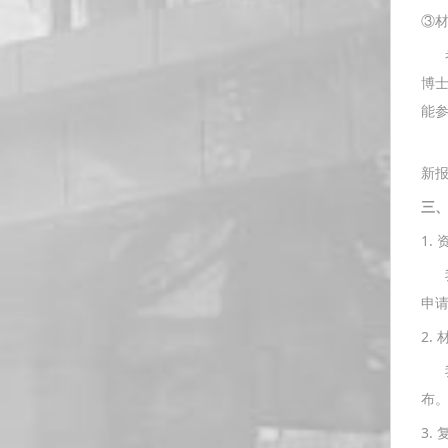
③
考
博
能
所
新
三
1.
我
申请
2.
我
布
3. 