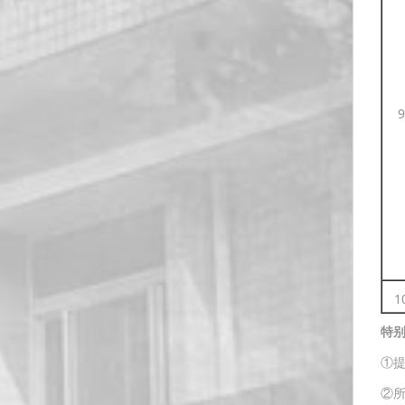
9
1
特
①
②