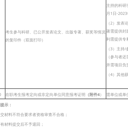
主持的科研项
月1日-202
（2）发表
著需提供封
考生参与科研、已公开发表论文、出版专著、获奖等情况
利需提供专
的复印件（双面打印）
（3）主持
（参与者还
并需项目负
（4）其他
0
在职考生报考定向或非定向单位同意报考证明
（附件
4
）
需单位或单
别提示：
提交材料不符合要求者资格审查不合格；
所有材料提交后不予退回；