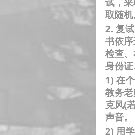
试，采
取随机
2.
复试
书依序
检查、
身份证
1)
在个
教务老
克风(
声音。
2)
用学