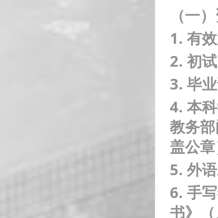
（一）
1.
有效
2.
初试
3.
毕业
4.
本科
教务部
盖公章
5.
外语
6.
手写
书》（