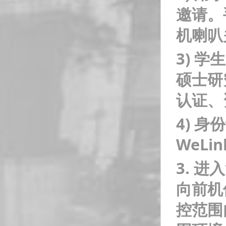
邀请。
机喇叭
3)
学生
硕士研
认证、
4)
身份
WeL
3.
进入
向前机
控范围