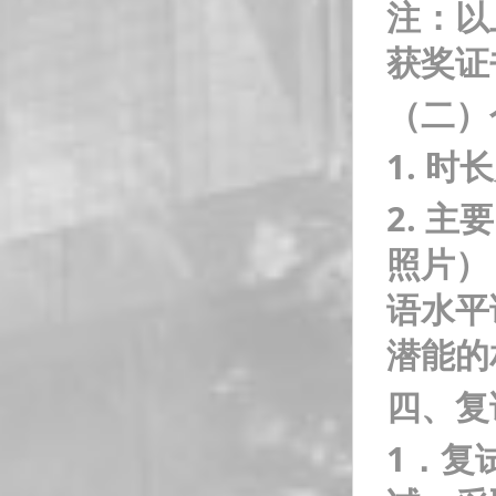
注：以
获奖证
（二）
1.
时长
2.
主要
照片）
语水平
潜能的
四、复
1
．复