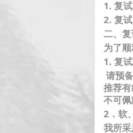
1.
复试
2.
复试
二、复
为了顺
1.
复试
请预
推荐有
不可佩
2
．软
我所采