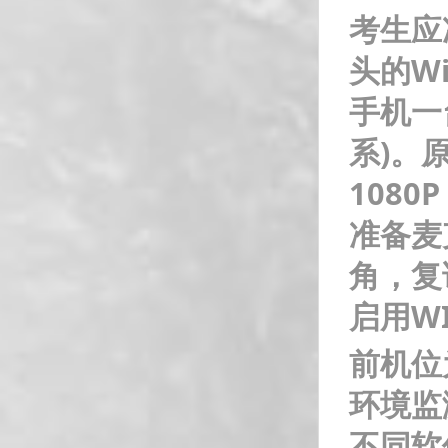
考生应
头的W
手机一
系)。
108
准备麦
角，复
启用W
前机位
环境监
不同软