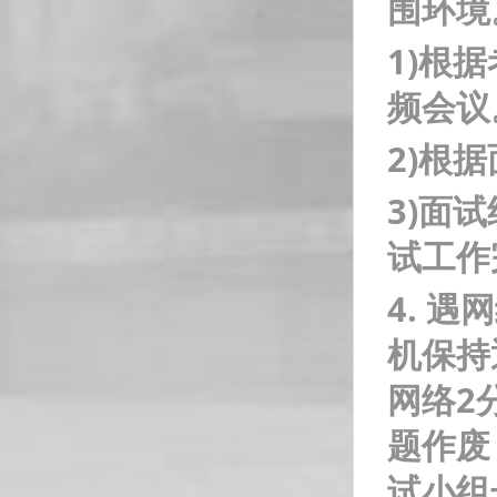
围环境
1)
根据
频会议
2)
根据
3)
面试
试工作
4.
遇网
机保持
网络2
题作废
试小组