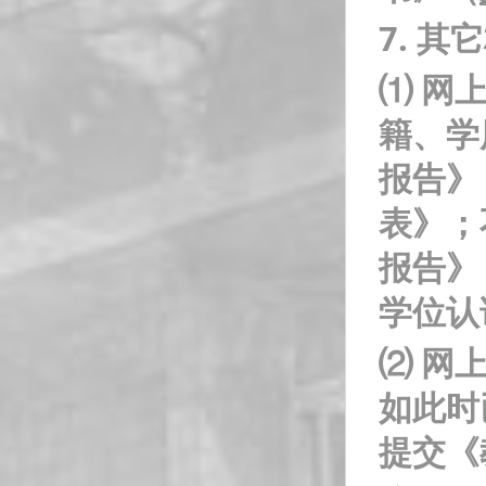
7.
其它
⑴ 网
籍、学
报告》
表》；
报告》
学位认
⑵ 网
如此时
提交《