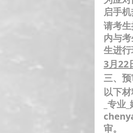
启手机
请考生
内与考
生进行
3
月22
三、预
以下材
_专业_
chen
审。