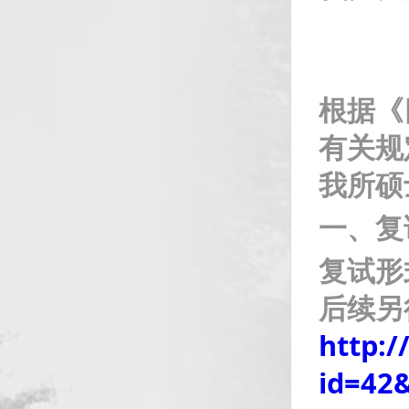
根据《
有关规
我所硕
一、复
复试形
后续另
http:/
id=42