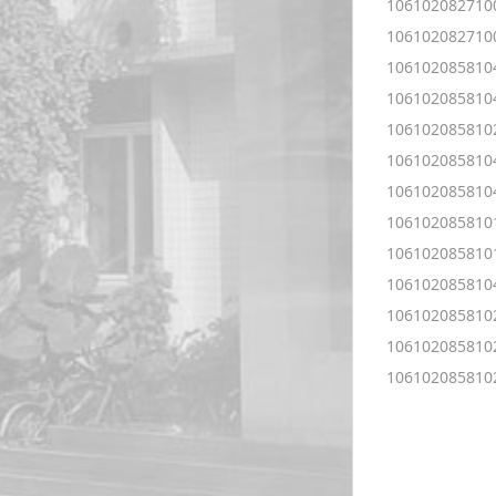
106102082710
106102082710
106102085810
106102085810
106102085810
106102085810
106102085810
106102085810
106102085810
106102085810
106102085810
106102085810
106102085810