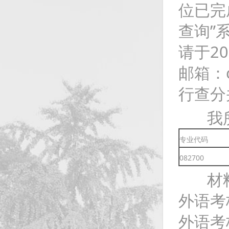
位已完
查询”
请于2
邮箱：c
行查分并
我所
专业代码
082700
材料
外语考
外语考