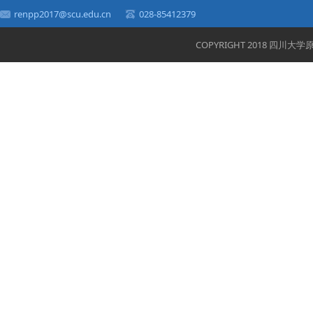
renpp2017@scu.edu.cn
028-85412379
COPYRIGHT 2018 四川大学